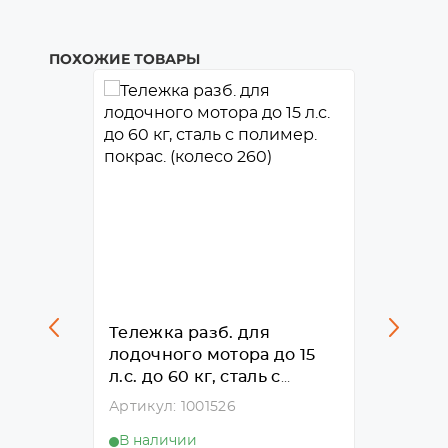
ПОХОЖИЕ ТОВАРЫ
ного
Тележка разб. для
Тележ
 140 кг
лодочного мотора до 15
мотора
0,
л.с. до 60 кг, сталь с
окраш.
полимер. покрас. (колесо
0015)
Артикул: 1001526
Артику
260)
В наличии
В нал