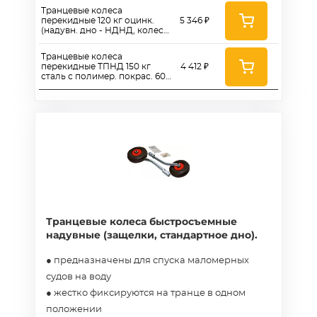
Транцевые колеса
перекидные 120 кг оцинк.
5 346 ₽
(надувн. дно - НДНД, колесо
260/16, №3)
Транцевые колеса
перекидные ТПНД 150 кг
4 412 ₽
сталь с полимер. покрас. 600
мм (надув. дно, колесо 260)
Транцевые колеса быстросъемные
надувные (защелки, стандартное дно).
● предназначены для спуска маломерных
судов на воду
● жестко фиксируются на транце в одном
положении