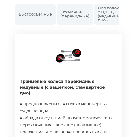
Для лодок
для
Откидные
с НДНД
Быстросъемные
пвх
(перекидные)
(надувным
стр
дном)
Транцевые колеса перекидные
надувные (с защелкой, стандартное
дно).
● предназначены для спуска маломерных
судов на воду
● обладают функцией полуавтоматического
переключения в верхнее (неактивное)
положение, что позволяет оставлять их на