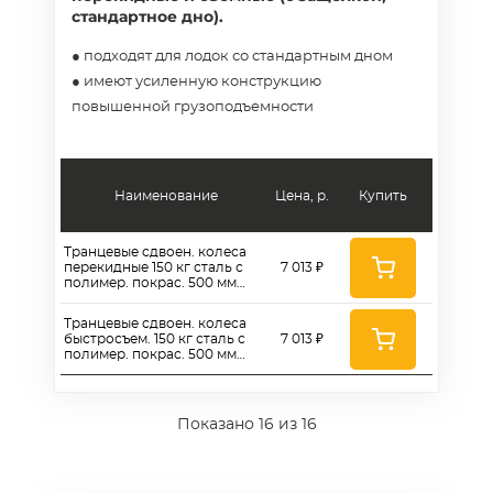
стандартное дно).
● подходят для лодок со стандартным дном
● имеют усиленную конструкцию
повышенной грузоподъемности
Наименование
Цена, р.
Купить
Транцевые сдвоен. колеса
перекидные 150 кг сталь с
7 013 ₽
полимер. покрас. 500 мм
(станд. дно, колесо 260)
Транцевые сдвоен. колеса
быстросъем. 150 кг сталь с
7 013 ₽
полимер. покрас. 500 мм
(станд. дно, колесо 260)
Показано
16
из 16