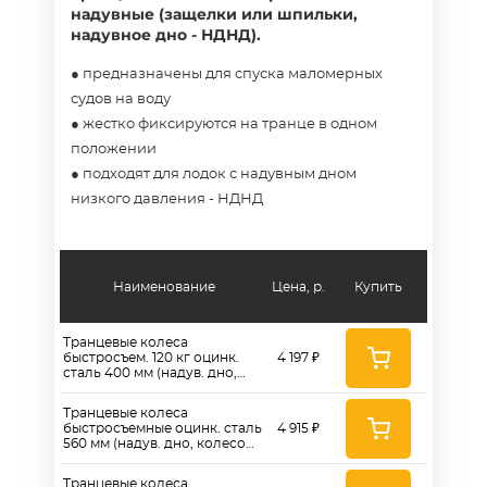
надувные (защелки или шпильки,
надувное дно - НДНД).
● предназначены для спуска маломерных
судов на воду
● жестко фиксируются на транце в одном
положении
● подходят для лодок с надувным дном
низкого давления - НДНД
Наименование
Цена, р.
Купить
Транцевые колеса
быстросъем. 120 кг оцинк.
4 197 ₽
сталь 400 мм (надув. дно,
колесо 260)
Транцевые колеса
быстросъемные оцинк. сталь
4 915 ₽
560 мм (надув. дно, колесо
260)
Транцевые колеса