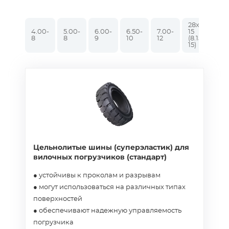
28х9-
4.00-
5.00-
6.00-
6.50-
7.00-
15
8.
8
8
9
10
12
(8.15-
15
15)
Цельнолитые шины (суперэластик) для
вилочных погрузчиков (стандарт)
● устойчивы к проколам и разрывам
● могут использоваться на различных типах
поверхностей
● обеспечивают надежную управляемость
погрузчика