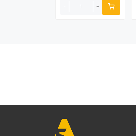
+
-
+