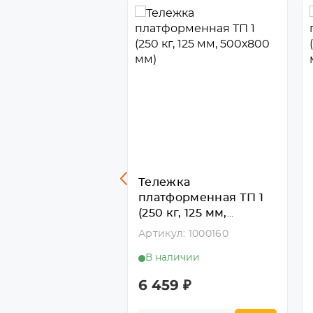
жка
Тележка
орменная ТП 7
платформенная ТП 1
г, 160 мм,
(250 кг, 125 мм,
400 мм)
500х800 мм)
л: 1000163
Артикул: 1000160
личии
В наличии
3
₽
6 459
₽