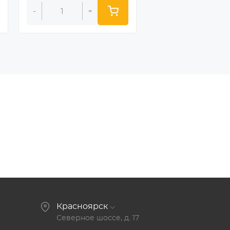
-
+
-
+
Красноярск
Северное шоссе, д. 17