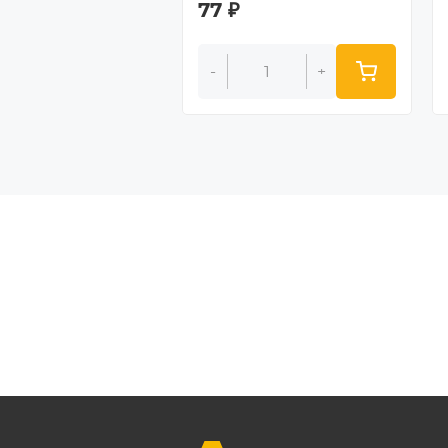
77
₽
+
-
+