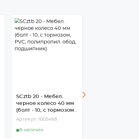
SCztb 20 - Мебел.
SCzb 20 - Мебел.
черное колесо 40 мм
черное колесо 
(болт - 10, с тормозом,
(площ. с торм., 
PVC, полипропил.
полипропил. об
Артикул: 1005498
Артикул: 1005492
обод, подшипник)
подшипник)
В наличии
В наличии