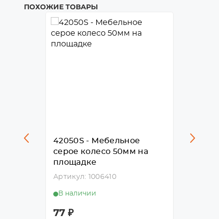
ПОХОЖИЕ ТОВАРЫ
е
42050S - Мебельное
41025
серое колесо 50мм на
красно
площадке
площа
Артикул: 1006410
Артику
В наличии
В нал
77
₽
53
₽