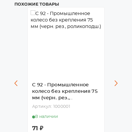
ПОХОЖИЕ ТОВАРЫ
ое
C 92 - Промышленное
C 93 
ния
колесо без крепления 75
колес
мм (черн. рез.,
мм (че
роликоподш.)
ролик
Артикул: 1000001
Артикул
В наличии
В нал
71
₽
84
₽