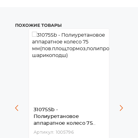
ПОХОЖИЕ ТОВАРЫ
ановое
31075Sb -
31075
125 мм
Полиуретановое
аппар
аппаратное колесо 75
(непов
двойной
мм(пов.площ,тормоз,полипропил.обо
полип
Артикул: 1005796
Артикул
шарикоподш)
двойн